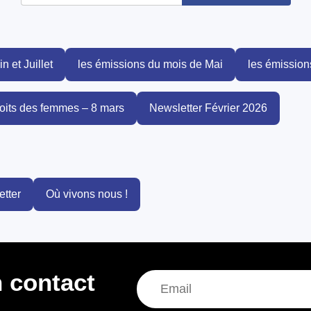
 et Juillet
les émissions du mois de Mai
les émissions
roits des femmes – 8 mars
Newsletter Février 2026
tter
Où vivons nous !
 contact