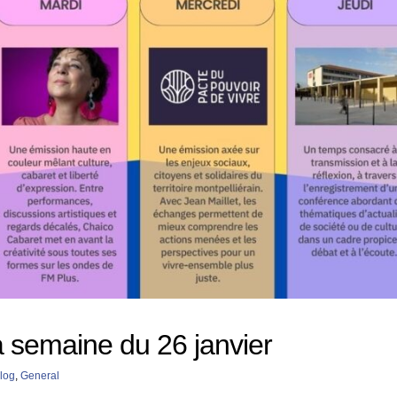
a semaine du 26 janvier
log
,
General