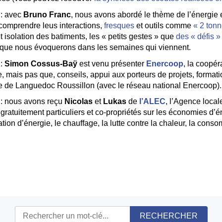
: avec
Bruno Franc
, nous avons abordé le thème de l’énergie e
r comprendre leus interactions,
fresques
et outils comme
« 2 tonn
t isolation des batiments, les « petits gestes » que
des « défis »
s que nous évoquerons dans les semaines qui viennent.
:
Simon Cossus-Baÿ
est venu présenter
Enercoop
, la coopér
e, mais pas que, conseils, appui aux porteurs de projets, formatio
e de Languedoc Roussillon (avec le réseau national Enercoop).
: nous avons reçu
Nicolas
et
Lukas
de
l’ALEC
, l’Agence local
 gratuitement particuliers et co-propriétés sur les économies d’én
tion d’énergie, le chauffage, la lutte contre la chaleur, la co