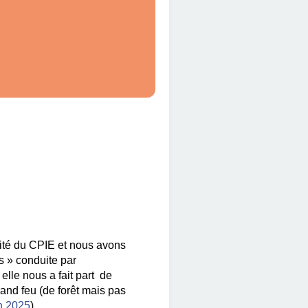
lité du CPIE et nous avons
es » conduite par
elle nous a fait part de
rand feu (de forêt mais pas
n 2025
)