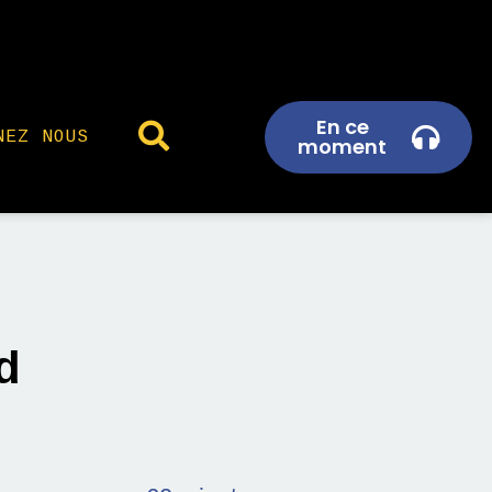
En ce
NEZ NOUS
moment
d