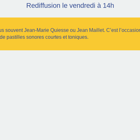
Rediffusion le vendredi à 14h
lus souvent Jean-Marie Quiesse ou Jean Maillet. C’est l’occasio
de pastilles sonores courtes et toniques.