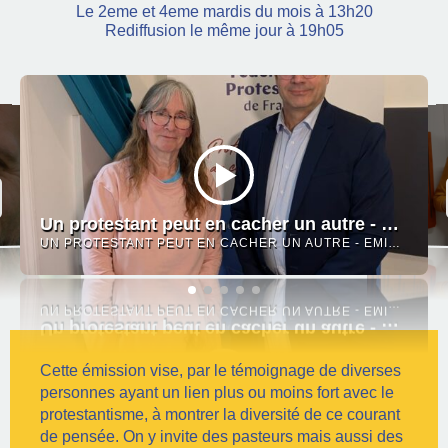
Le 2eme et 4eme mardis du mois à 13h20
Rediffusion le même jour à 19h05
Un protestant peut en cacher un autre - Emission du 23 juin avec Christian Krieger, président de la Fédération Protestante de France
UN PROTESTANT PEUT EN CACHER UN AUTRE - EMISSION DU 23 JUIN AVEC CHRISTIAN KRIEGER, PRÉSIDENT DE LA FÉDÉRATION PROTESTANTE DE FRANCE
Cette émission vise, par le témoignage de diverses
personnes ayant un lien plus ou moins fort avec le
protestantisme, à montrer la diversité de ce courant
de pensée. On y invite des pasteurs mais aussi des