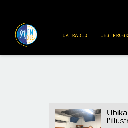
LA RADIO
LES PROG
Ubikar
l’illus