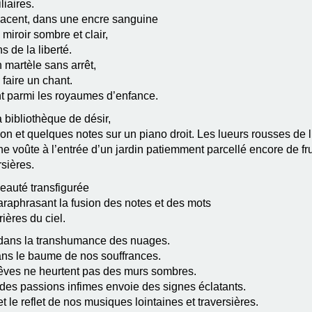
iaires.
menacent, dans une encre sanguine
miroir sombre et clair,
 de la liberté.
n martèle sans arrêt,
 faire un chant.
ent parmi les royaumes d’enfance.
a bibliothèque de désir,
on et quelques notes sur un piano droit. Les lueurs rousses de 
e voûte à l’entrée d’un jardin patiemment parcellé encore de fr
sières.
beauté transfigurée
raphrasant la fusion des notes et des mots
ières du ciel.
nt dans la transhumance des nuages.
 dans le baume de nos souffrances.
 rêves ne heurtent pas des murs sombres.
des passions infimes envoie des signes éclatants.
et le reflet de nos musiques lointaines et traversières.