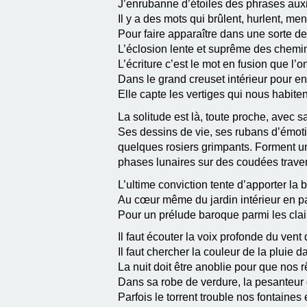
J’enrubanne d’étoiles des phrases auxil
Il y a des mots qui brûlent, hurlent, 
Pour faire apparaître dans une sorte de 
L’éclosion lente et suprême des chemins
L’écriture c’est le mot en fusion que l’o
Dans le grand creuset intérieur pour en
Elle capte les vertiges qui nous habit
La solitude est là, toute proche, avec s
Ses dessins de vie, ses rubans d’émoti
quelques rosiers grimpants. Forment un
phases lunaires sur des coudées traver
L’ultime conviction tente d’apporter la 
Au cœur même du jardin intérieur en pa
Pour un prélude baroque parmi les clair
Il faut écouter la voix profonde du ve
Il faut chercher la couleur de la pluie
La nuit doit être anoblie pour que nos
Dans sa robe de verdure, la pesanteur 
Parfois le torrent trouble nos fontaines 