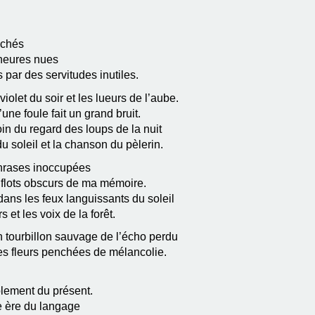
uchés
heures nues
 par des servitudes inutiles.
iolet du soir et les lueurs de l’aube.
une foule fait un grand bruit.
oin du regard des loups de la nuit
du soleil et la chanson du pèlerin.
phrases inoccupées
es flots obscurs de ma mémoire.
ans les feux languissants du soleil
et les voix de la forêt.
tourbillon sauvage de l’écho perdu
es fleurs penchées de mélancolie.
solement du présent.
e ère du langage