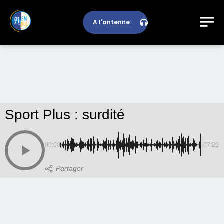
A l'antenne
Sport Plus : surdité
00:00
-07:29