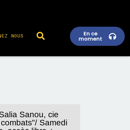
En ce
NEZ NOUS
moment
Salia Sanou, cie
s combats"/ Samedi