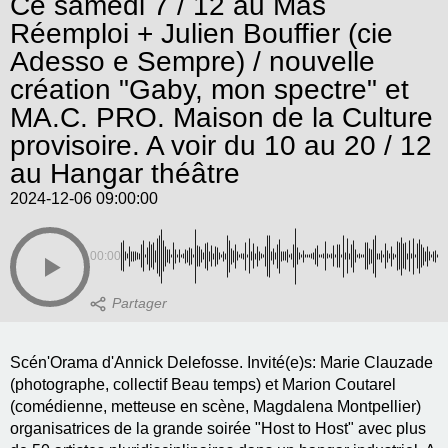
Ce samedi 7 / 12 au Mas
Réemploi + Julien Bouffier (cie
Adesso e Sempre) / nouvelle
création "Gaby, mon spectre" et
MA.C. PRO. Maison de la Culture
provisoire. A voir du 10 au 20 / 12
au Hangar théâtre
2024-12-06 09:00:00
00:00
Scén'Orama d'Annick Delefosse. Invité(e)s: Marie Clauzade
(photographe, collectif Beau temps) et Marion Coutarel
(comédienne, metteuse en scène, Magdalena Montpellier)
organisatrices de la grande soirée "Host to Host" avec plus