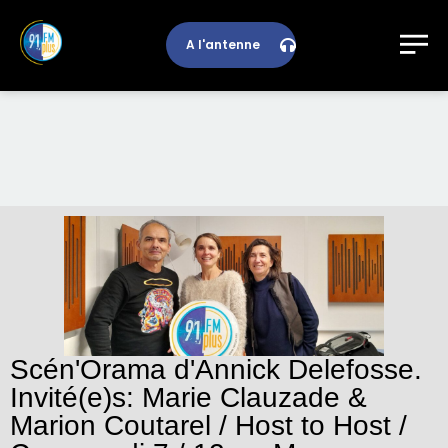
A l'antenne
Scén'Orama d'Annick Delefosse.
Invité(e)s: Marie Clauzade &
Marion Coutarel / Host to Host /