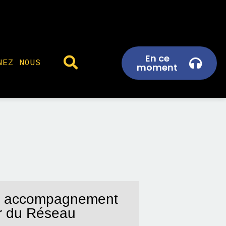
En ce
NEZ NOUS
moment
at, accompagnement
ur du Réseau