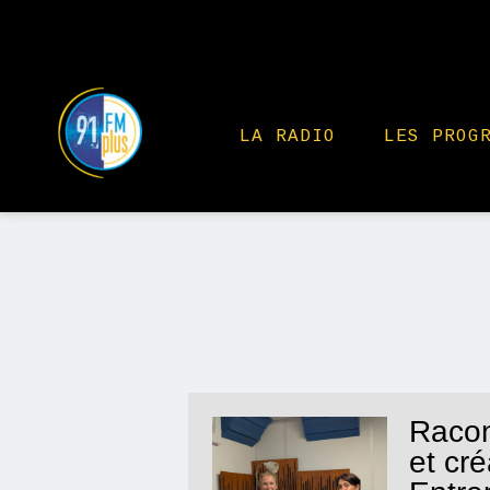
LA RADIO
LES PROG
Racon
et cr