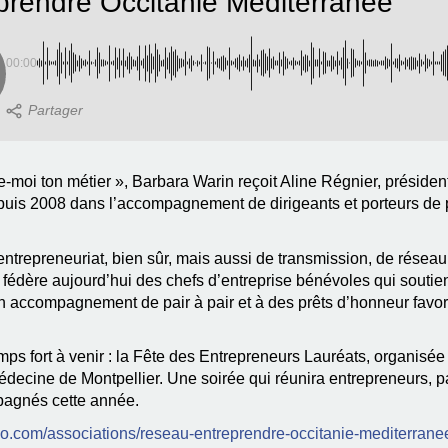
prendre Occitanie Méditerranée
00:00
oi ton métier », Barbara Warin reçoit Aline Régnier, préside
uis 2008 dans l’accompagnement de dirigeants et porteurs de pr
’entrepreneuriat, bien sûr, mais aussi de transmission, de réseau
ère aujourd’hui des chefs d’entreprise bénévoles qui soutie
à un accompagnement de pair à pair et à des prêts d’honneur fa
ps fort à venir : la Fête des Entrepreneurs Lauréats, organisée l
édecine de Montpellier. Une soirée qui réunira entrepreneurs, 
mpagnés cette année.
so.com/associations/reseau-entreprendre-occitanie-mediterrane