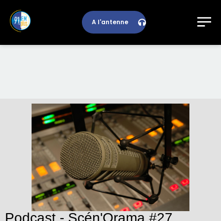
A l'antenne
Podcast - Scén'Orama #27