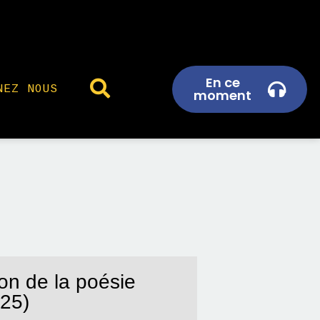
En ce
NEZ NOUS
moment
son de la poésie
025)