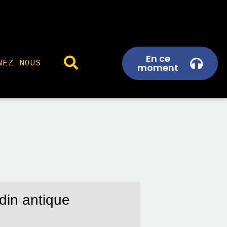
En ce
NEZ NOUS
moment
rdin antique