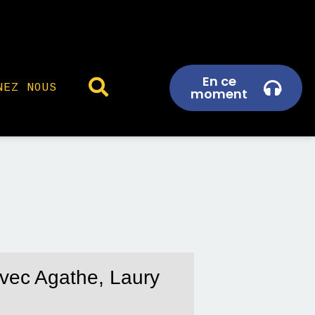
En ce
NEZ NOUS
moment
avec Agathe, Laury