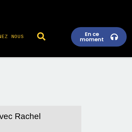
En ce
NEZ NOUS
moment
avec Rachel