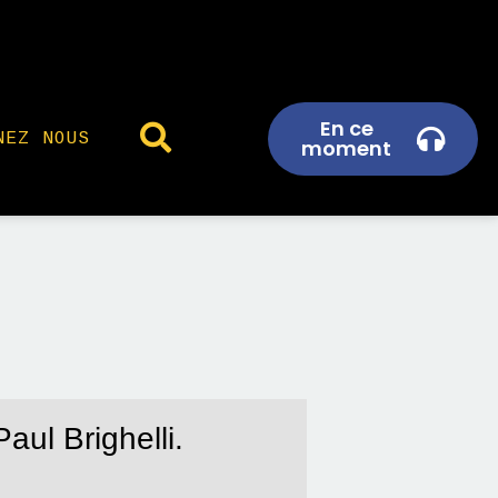
En ce
NEZ NOUS
moment
aul Brighelli.