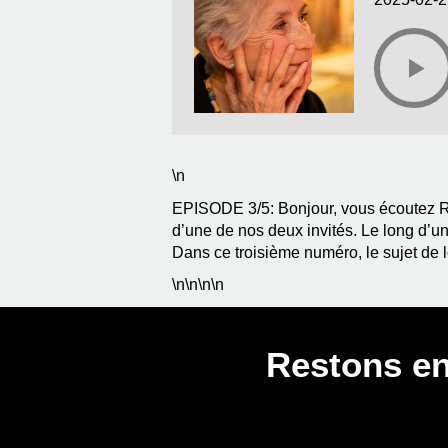
\n
EPISODE 3/5: Bonjour, vous écoutez Ra
d’une de nos deux invités. Le long d’
Dans ce troisième numéro, le sujet de le
\n
\n\n
\n
Restons en