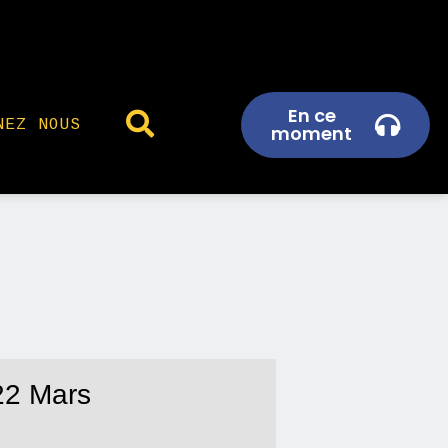
En ce
NEZ NOUS
moment
22 Mars