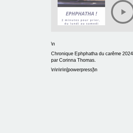
\n
Chronique Ephphatha du carême 2024, a
par Corinna Thomas.
\n
\n\n
\n[powerpress]\n