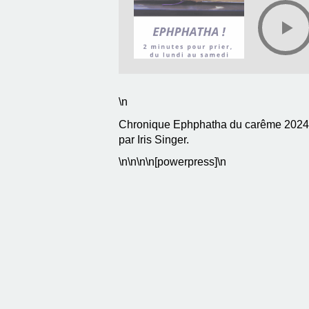
\n
Chronique Ephphatha du carême 2024, a
par Iris Singer.
\n
\n\n
\n[powerpress]\n