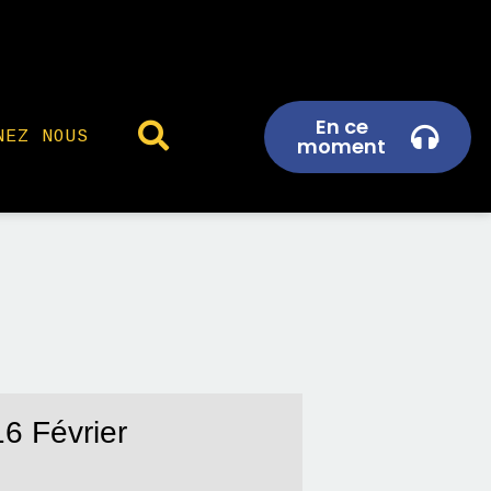
En ce
NEZ NOUS
moment
6 Février