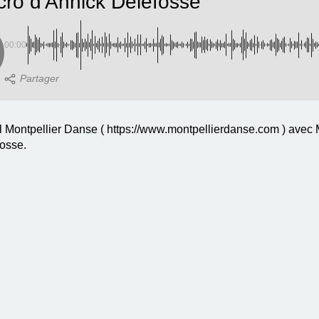
cro d'Annick Delefosse
00:00
 Montpellier Danse ( https://www.montpellierdanse.com ) avec
fosse.