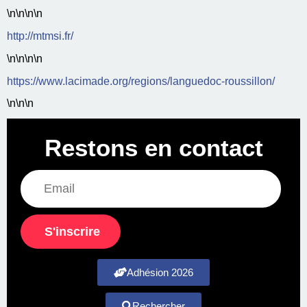
\n
\n\n
\n
http://mtmsi.fr/
\n
\n\n
\n
https://www.lacimade.org/regions/languedoc-roussillon/
\n
\n\n
Restons en contact
S'inscrire
Adhésion 2026
Rechercher