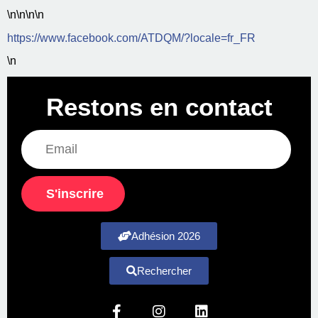
\n
\n\n
\n
https://www.facebook.com/ATDQM/?locale=fr_FR
\n
Restons en contact
S'inscrire
Adhésion 2026
Rechercher