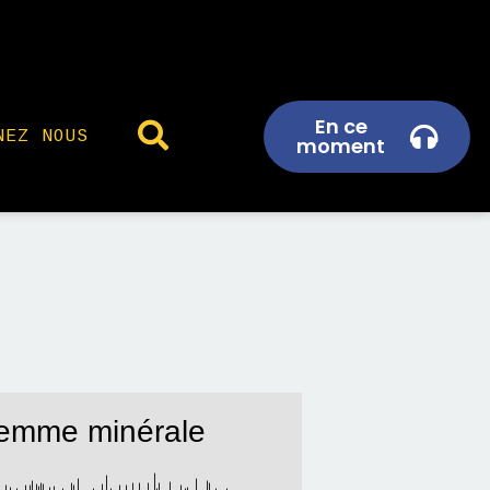
En ce
NEZ NOUS
moment
 femme minérale