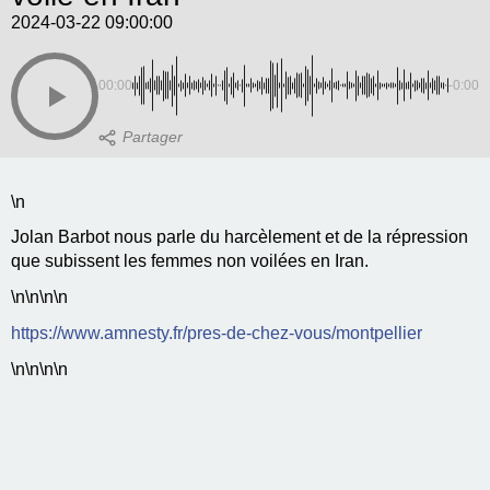
2024-03-22 09:00:00
00:00
-0:00
\n
Jolan Barbot nous parle du harcèlement et de la répression
que subissent les femmes non voilées en Iran.
\n
\n\n
\n
https://www.amnesty.fr/pres-de-chez-vous/montpellier
\n
\n\n
\n