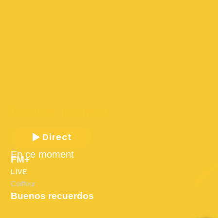
Écouter le direct
Direct
En ce moment
FM+
LIVE
Coiffeur
Buenos recuerdos